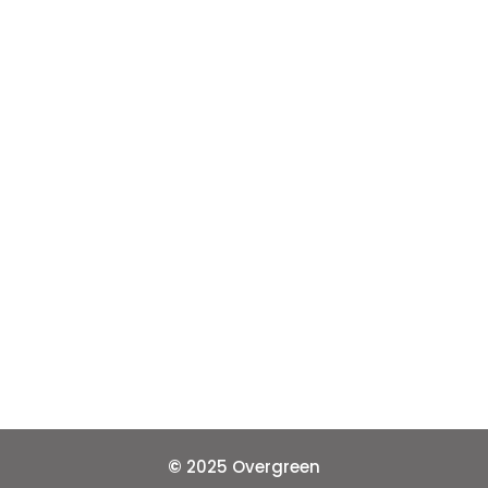
m
@overgreenperu
©
2025 Overgreen